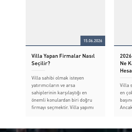
15.06.2026
Villa Yapan Firmalar Nasıl
2026 
Seçilir?
Ne K
Hesa
Villa sahibi olmak isteyen
yatırımcıların ve arsa
Villa 
sahiplerinin karşılaştığı en
en ço
önemli konulardan biri doğru
başın
firmayı seçmektir. Villa yapımı
Ancak
uzun vadeli bir yatırım olduğu
arsan
için tercih edilen firmanın
tasar
deneyimi, teknik yeterliliği ve
kalite