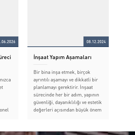
.06.2026
08.12.2024
üreci
İnşaat Yapım Aşamaları
Bir bina inşa etmek, birçok
lnızca
ayrıntılı aşamayı ve dikkatli bir
et
planlamayı gerektirir. İnşaat
sürecinde her bir adım, yapının
güvenliği, dayanıklılığı ve estetik
onel
değerleri açısından büyük önem
araya
taşır. Bu yazıda, bir yapının ilk
adımlarından itibaren son...
aya