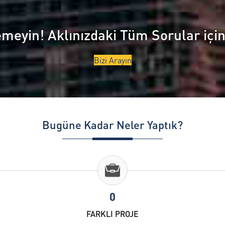
n teknik çözümlere göre
çıkar. TME Yapı olarak...
klik gösterir. 2026...
emeyin! Aklınızdaki Tüm Sorular içi
Bizi Arayın
Bugüne Kadar Neler Yaptık?
0
FARKLI PROJE