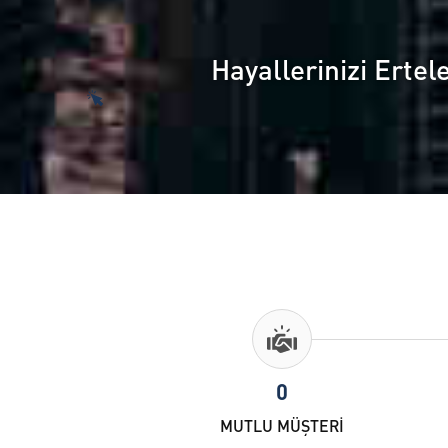
proje yönetim becerisi büyük...
edile
değişi
Hayallerinizi Ertel
0
MUTLU MÜŞTERİ