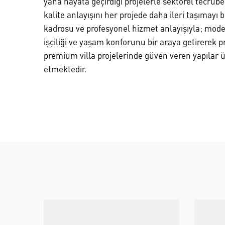
yana hayata geçirdiği projelerle sektörel tecrübes
kalite anlayışını her projede daha ileri taşımayı
kadrosu ve profesyonel hizmet anlayışıyla; moder
işçiliği ve yaşam konforunu bir araya getirerek
premium villa projelerinde güven veren yapılar
etmektedir.
DEVAMINI OKU