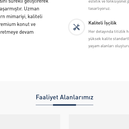
ini sürekli geliştirerek
estetik ve fonksiyonel 
 başarmıştır. Uzman
tasarlıyoruz.
n mimariyi, kaliteli
Kaliteli İşçilik
 premium konut ve
 üretmeye devam
Her detayında titizlik h
yüksek kalite standart
yaşam alanları oluştur
Faaliyet Alanlarımız