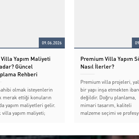
09.06.2026
09
Villa Yapım Maliyeti
Premium Villa Yapım S
adar? Güncel
Nasıl İlerler?
plama Rehberi
Premium villa projeleri, ya
sahibi olmak isteyenlerin
bir yapı inşa etmekten ibar
k merak ettiği konuların
değildir. Doğru planlama,
da yapım maliyetleri gelir.
mimari tasarım, kaliteli
 villa yapım maliyeti;
malzeme seçimi ve profesy
ın konumu, mimari
uygulama süreçlerinin bir 
ım, kullanılacak malzeme
gelmesiyle uzun ömürlü ve
si, yapı büyüklüğü ve tercih
değerli yaşam alanları ort