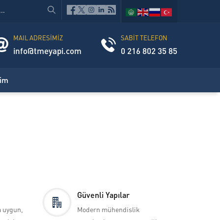
MAIL ADRESİMİZ
SABİT TELEFON
info@tmeyapi.com
0 216 802 35 85
şim
Güvenli Yapılar
a uygun,
Modern mühendislik